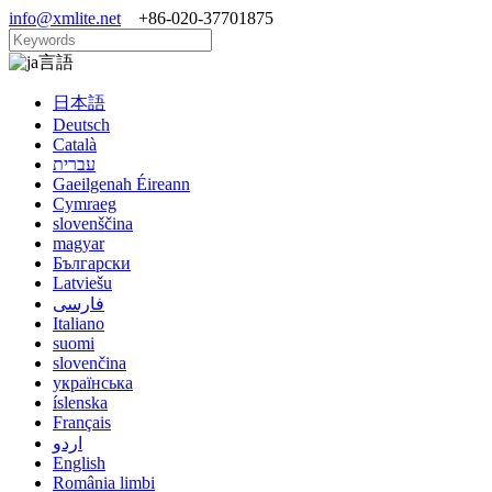
info@xmlite.net
+86-020-37701875
言語
日本語
Deutsch
Català
עברית
Gaeilgenah Éireann
Cymraeg
slovenščina
magyar
Български
Latviešu
فارسی
Italiano
suomi
slovenčina
українська
íslenska
Français
اردو
English
România limbi