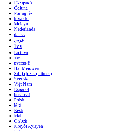
Ελληνικά
Čeština
Português
hrvatski
Melayu
Nederlands
dansk
عربي
ไทย
Lietuvių
বাংলা
русский
Bai Miaowen
Srbija jezik (latinica)
Svenska
Việt Nam
Español
bosanski
Polski
हिंदी
Eesti
Malti
O'zbek
Kreyòl Ayisyen