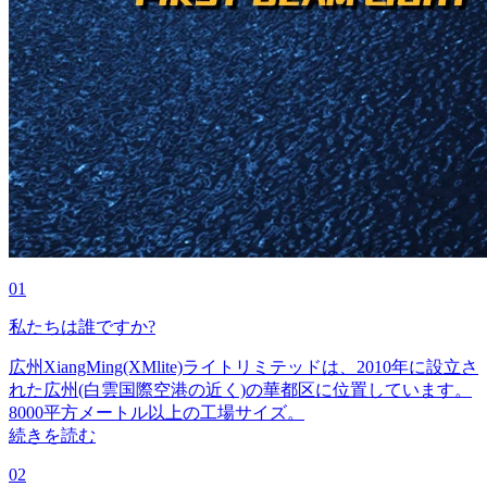
01
私たちは誰ですか?
広州XiangMing(XMlite)ライトリミテッドは、2010年に設立さ
れた広州(白雲国際空港の近く)の華都区に位置しています。
8000平方メートル以上の工場サイズ。
続きを読む
02